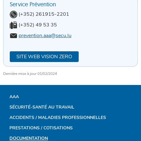
Service Prévention
Téléphone:
(+352) 261915-2201
Fax:
(+352) 49 53 35
Email:
prevention.aaa@secu.lu
SITE WEB VISION ZERO
Dernière mise à jour
01/02/2024
AAA
MENU
SÉCURITÉ-SANTÉ AU TRAVAIL
DE
ACCIDENTS / MALADIES PROFESSIONNELLES
NAVIGATION
PRESTATIONS / COTISATIONS
DOCUMENTATION