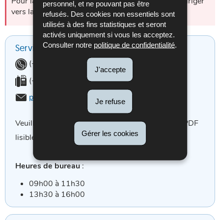
Pour la commande de publications, veuillez vous diriger
personnel, et ne pouvant pas être
vers la rubrique
Publications
.
refusés. Des cookies non essentiels sont
utilisés à des fins statistiques et seront
activés uniquement si vous les acceptez.
Consulter notre
politique de confidentialité
.
Service Prestations
Téléphone:
(+352) 261915-2000
J'accepte
Fax:
(+352) 49 53 35
Email:
prestations.aaa@secu.lu
Je refuse
Veuillez envoyer vos documents dans un format PDF
Gérer les cookies
lisible.
Heures de bureau
:
09h00 à 11h30
13h30 à 16h00