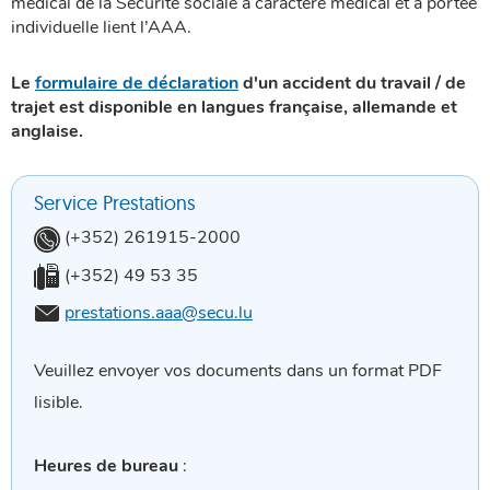
médical de la Sécurité sociale à caractère médical et à portée
individuelle lient l’AAA.
Le
formulaire de déclaration
d'un accident du travail / de
trajet est disponible en langues française, allemande et
anglaise.
Service Prestations
Téléphone:
(+352) 261915-2000
Fax:
(+352) 49 53 35
Email:
prestations.aaa@secu.lu
Veuillez envoyer vos documents dans un format PDF
lisible.
Heures de bureau
: