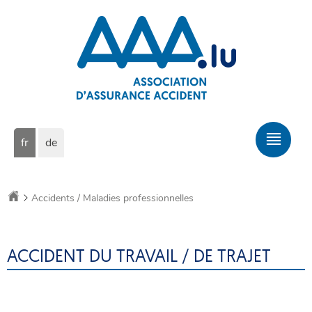
Aller
Aller
à
au
la
contenu
navigation
Changer
Men
fr
de
de
prin
langue
Accueil
Accidents / Maladies professionnelles
ACCIDENT DU TRAVAIL / DE TRAJET