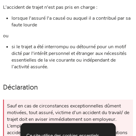
L’accident de trajet n'est pas pris en charge :
lorsque l'assuré l'a causé ou auquel il a contribué par sa
faute lourde
ou
si le trajet a été interrompu ou détourné pour un motif
dicté par l'intérêt personnel et étranger aux nécessités
essentielles de la vie courante ou indépendant de
l’activité assurée.
Déclaration
Sauf en cas de circonstances exceptionnelles dûment
motivées, tout assuré, victime d’un accident du travail/ de
trajet doit en aviser immédiatement son employeur.
L’employeur ou son représentant doit déclarer tout
accident à l’AAA en lui fournissant toutes les indications
Ce site utilise des cookies essentiels