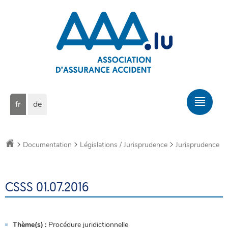
Aller
Aller
à
au
la
contenu
navigation
Changer
Men
fr
de
de
prin
langue
Accueil
Documentation
Législations / Jurisprudence
Jurisprudence
CSSS 01.07.2016
Thème(s)
Procédure juridictionnelle