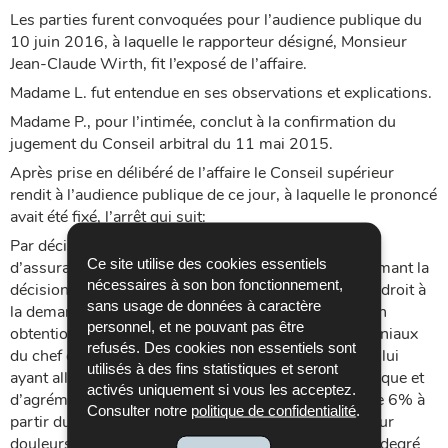
Les parties furent convoquées pour l’audience publique du
10 juin 2016, à laquelle le rapporteur désigné, Monsieur
Jean-Claude Wirth, fit l’exposé de l’affaire.
Madame L. fut entendue en ses observations et explications.
Madame P., pour l’intimée, conclut à la confirmation du
jugement du Conseil arbitral du 11 mai 2015.
Après prise en délibéré de l’affaire le Conseil supérieur
rendit à l’audience publique de ce jour, à laquelle le prononcé
avait été fixé, l’arrêt qui suit:
Par décision du comité-directeur de l’Association
Ce site utilise des cookies essentiels
d’assurance accident (AAA) du 22 mai 2014, confirmant la
nécessaires à son bon fonctionnement,
décision présidentielle du 6 janvier 2014, il a été fait droit à
sans usage de données à caractère
la demande présentée par L. le 12 décembre 2013 en
personnel, et ne pouvant pas être
obtention d’indemnités pour préjudices extrapatrimoniaux
refusés. Des cookies non essentiels sont
du chef d’un accident du travail du 11 juillet 2011 et lui
utilisés à des fins statistiques et seront
ayant alloué une indemnité pour préjudice physiologique et
activés uniquement si vous les acceptez.
d’agrément définitif correspondant à un taux d’IPP de 6% à
Consulter notre
politique de confidentialité
.
partir du 1er janvier 2014 ainsi qu’une indemnité pour
douleurs physiques endurées jusqu’à consolidation (degré