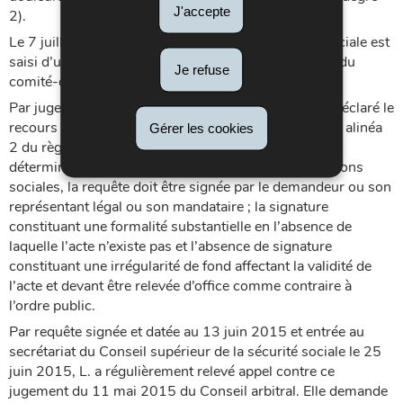
J'accepte
2).
Le 7 juillet 2014, le Conseil arbitral de la sécurité sociale est
saisi d’une requête non signée contre cette décision du
Je refuse
comité-directeur du 22 mai 2014.
Par jugement du 11 mai 2015, le Conseil arbitral a déclaré le
recours irrecevable au motif que suivant l’article 1er, alinéa
Gérer les cookies
2 du règlement grand-ducal du 24 décembre 1993
déterminant la procédure à suivre devant les juridictions
sociales, la requête doit être signée par le demandeur ou son
représentant légal ou son mandataire ; la signature
constituant une formalité substantielle en l’absence de
laquelle l’acte n’existe pas et l’absence de signature
constituant une irrégularité de fond affectant la validité de
l’acte et devant être relevée d’office comme contraire à
l’ordre public.
Par requête signée et datée au 13 juin 2015 et entrée au
secrétariat du Conseil supérieur de la sécurité sociale le 25
juin 2015, L. a régulièrement relevé appel contre ce
jugement du 11 mai 2015 du Conseil arbitral. Elle demande