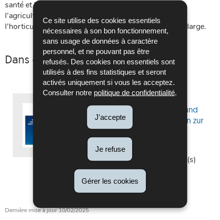
santé et le bien-être au travail dans les secteurs de
l’agriculture, de la sylviculture, de la viticulture, de
Ce site utilise des cookies essentiels
l’horticulture et de l’aménagement paysager au sens large.
nécessaires à son bon fonctionnement,
sans usage de données à caractère
personnel, et ne pouvant pas être
Dans d'autres langues
refusés. Des cookies non essentiels sont
utilisés à des fins statistiques et seront
activés uniquement si vous les acceptez.
Consulter notre
politique de confidentialité
.
R16 Landwirtschaft,
Forstwirtschaft, Garten- und
J'accepte
Weinbau - Empfehlungen zur
Unfallverhütung
Langue :
Allemand
Je refuse
Pdf - 3,38 Mo - 61 page(s)
TÉLÉCHARGER
Gérer les cookies
Dernière mise à jour
10/02/2025