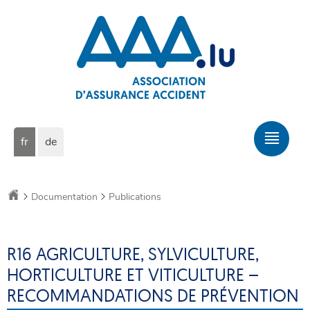
Aller
Aller
à
au
la
contenu
navigation
Changer
Men
fr
de
de
prin
langue
Accueil
Documentation
Publications
R16 AGRICULTURE, SYLVICULTURE,
HORTICULTURE ET VITICULTURE –
RECOMMANDATIONS DE PRÉVENTION