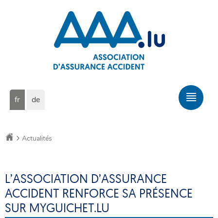
Aller
Aller
à
au
la
contenu
navigation
Changer
Men
fr
de
de
prin
langue
Accueil
Actualités
L’ASSOCIATION D’ASSURANCE
ACCIDENT RENFORCE SA PRÉSENCE
SUR MYGUICHET.LU