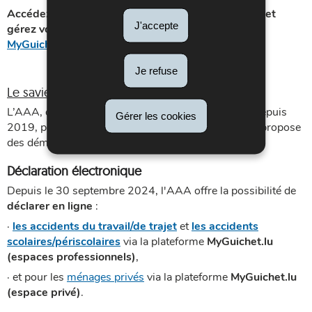
Accédez à vos données, simplifiez vos démarches et
J'accepte
gérez vos informations AAA en toute sécurité sur
MyGuichet.lu
Je refuse
Le saviez-vous ?
L’AAA, qui détient la certification ISO 9001:2015 depuis
Gérer les cookies
2019, poursuit la digitalisation de ses processus et propose
des démarches simplifiées pour les assurés.
Déclaration électronique
Depuis le 30 septembre 2024, l'AAA offre la possibilité de
déclarer en ligne
:
·
les accidents du travail/de trajet
et
les accidents
scolaires/périscolaires
via la plateforme
MyGuichet.lu
(espaces professionnels)
,
· et
pour les
ménages privés
via la plateforme
MyGuichet.lu
(espace privé)
.