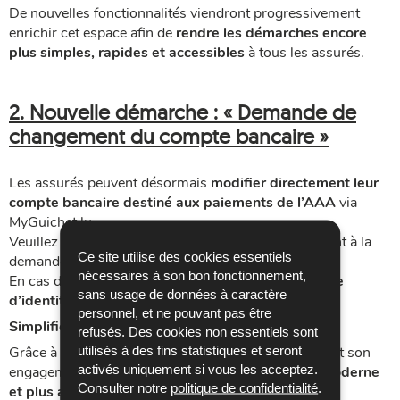
De nouvelles fonctionnalités viendront progressivement
enrichir cet espace afin de
rendre les démarches encore
plus simples, rapides et accessibles
à tous les assurés.
2. Nouvelle démarche : « Demande de
changement du compte bancaire »
Les assurés peuvent désormais
modifier directement leur
compte bancaire destiné aux paiements de l’AAA
via
MyGuichet.lu.
Veuillez noter que le
RIB
est à joindre obligatoirement à la
Ce site utilise des cookies essentiels
demande.
nécessaires à son bon fonctionnement,
En cas de non-authentification, une
copie de la carte
sans usage de données à caractère
d’identité
est également requise.
personnel, et ne pouvant pas être
Simplifiez vos démarches en ligne
refusés. Des cookies non essentiels sont
utilisés à des fins statistiques et seront
Grâce à ces nouvelles fonctionnalités, l’AAA poursuit son
activés uniquement si vous les acceptez.
engagement en faveur d’une
administration plus moderne
Consulter notre
politique de confidentialité
.
et plus accessible
, au service de ses assurés.