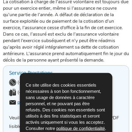
La cotisation à charge de l’assuré volontaire est toujours due
pour un exercice entier, même si l’assurance ne couvre
qu’une partie de l’année. A défaut de déclaration de la
surface exploitée ou de paiement de la cotisation d’un
exercice, l’assurance cesse d’office à la fin de cet exercice.
Dans ce cas, l’assuré est exclu de l’assurance volontaire
pendant l’exercice subséquent et n’y peut être réadmis
qu’après avoir réglé intégralement sa dette de cotisation
antérieure. L’assurance prend automatiquement fin le jour du
décès de la personne ayant présenté la demande.
Service Prestations
Téléphone:
(+352) 261915-2000
Ce site utilise des cookies essentiels
nécessaires à son bon fonctionnement,
Fax:
(+352) 49 53 35
sans usage de données à caractère
Email:
prestations.aaa@secu.lu
personnel, et ne pouvant pas être
refusés. Des cookies non essentiels sont
utilisés à des fins statistiques et seront
Veuillez envoyer vos documents dans un format PDF
activés uniquement si vous les acceptez.
lisible.
Consulter notre
politique de confidentialité
.