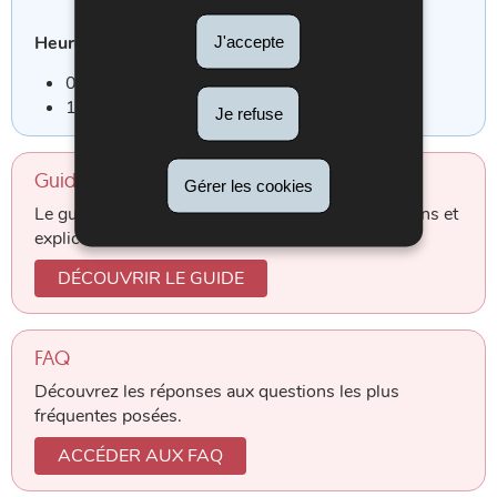
J'accepte
Heures de bureau
:
09h00 à 11h30
13h30 à 16h00
Je refuse
Guide de l'assuré
Gérer les cookies
Le guide de l'assuré reprend toutes les informations et
explications concernant l'assurance accident.
DÉCOUVRIR LE GUIDE
FAQ
Découvrez les réponses aux questions les plus
fréquentes posées.
ACCÉDER AUX FAQ