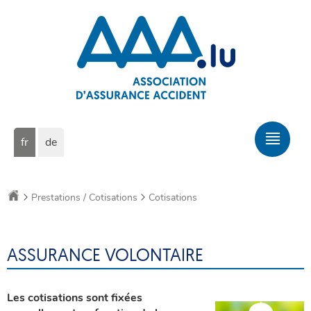
Aller
Aller
à
au
la
contenu
navigation
Changer
Men
fr
de
de
prin
langue
Accueil
Prestations / Cotisations
Cotisations
ASSURANCE VOLONTAIRE
Les cotisations sont fixées