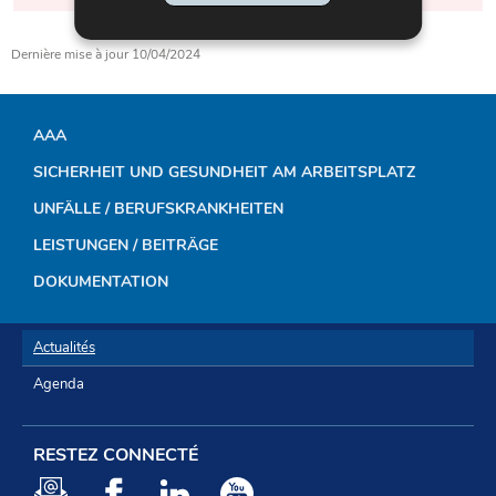
Dernière mise à jour
10/04/2024
AAA
NAVIGATIONSMENÜ
SICHERHEIT UND GESUNDHEIT AM ARBEITSPLATZ
UNFÄLLE / BERUFSKRANKHEITEN
LEISTUNGEN / BEITRÄGE
DOKUMENTATION
Actualités
Agenda
RESTEZ CONNECTÉ