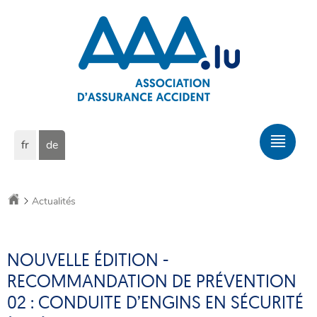
Zur
Zum
Navigation
Inhalt
Changer
Hau
fr
de
de
Men
langue
Startseite
Actualités
NOUVELLE ÉDITION -
RECOMMANDATION DE PRÉVENTION
02 : CONDUITE D’ENGINS EN SÉCURITÉ