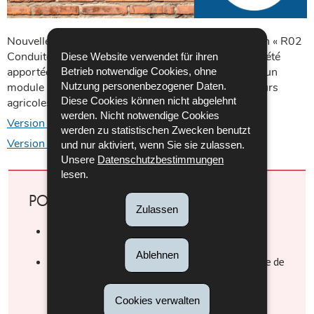
Nouvelle édition de la recommandation de prévention « R02
Conduite d’engins en sécurité », des adaptations ont été
Diese Website verwendet für ihren
apportées, entre autres, aux formations pratiques et un
Betrieb notwendige Cookies, ohne
Nutzung personenbezogener Daten.
module supplémentaire a été élaboré pour les tracteurs
Diese Cookies können nicht abgelehnt
agricoles.
werden. Nicht notwendige Cookies
Version FR
werden zu statistischen Zwecken benutzt
Version DE
und nur aktiviert, wenn Sie sie zulassen.
Unsere
Datenschutzbestimmungen
lesen.
POUR EN SAVOIR PLUS
Zulassen
R02 Conduite d’engins en sécurité –
Recommandations de prévention
Ablehnen
Retrouvez toutes les règles de l’art en matière de
prévention des risques dans les divers
recommandations de prévention
Cookies verwalten