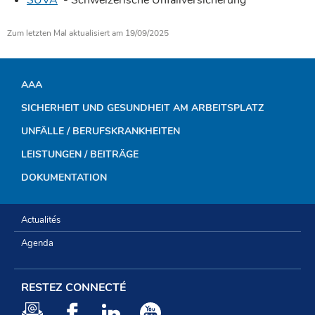
SUVA
- Schweizerische Unfallversicherung
Zum letzten Mal aktualisiert am
19/09/2025
AAA
NAVIGATIONSMENÜ
SICHERHEIT UND GESUNDHEIT AM ARBEITSPLATZ
UNFÄLLE / BERUFSKRANKHEITEN
LEISTUNGEN / BEITRÄGE
DOKUMENTATION
Actualités
Agenda
RESTEZ CONNECTÉ