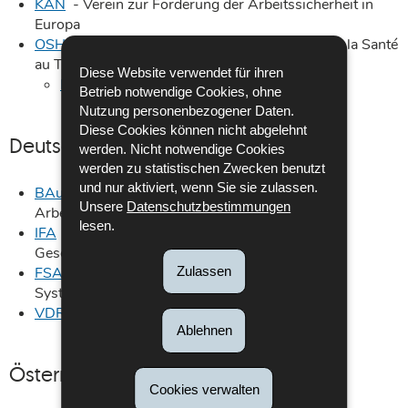
KAN
- Verein zur Förderung der Arbeitssicherheit in
Europa
OSHA
- Agence Européenne pour la Sécurité et la Santé
au Travail
Diese Website verwendet für ihren
Praktische Tools zu gefährlichen Stoffen
Betrieb notwendige Cookies, ohne
Nutzung personenbezogener Daten.
Diese Cookies können nicht abgelehnt
Deutschland
werden. Nicht notwendige Cookies
werden zu statistischen Zwecken benutzt
und nur aktiviert, wenn Sie sie zulassen.
BAuA
- Bundesanstalt für Arbeitsschutz und
Unsere
Datenschutzbestimmungen
Arbeitsmedizin
lesen.
IFA
- Institut für Arbeitsschutz der Deutschen
Gesetzlichen Unfallversicherung
Zulassen
FSA
- Forschungsgesellschaft für angewandte
Systemsicherheit und Arbeitsmedizin
VDRI
- Verein Deutscher Revisionsingenieure
Ablehnen
Österreich
Cookies verwalten