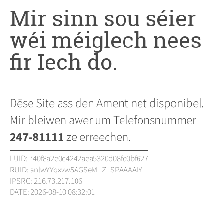
Mir sinn sou séier
wéi méiglech nees
fir Iech do.
Dëse Site ass den Ament net disponibel.
Mir bleiwen awer um Telefonsnummer
247-81111
ze erreechen.
LUID: 740f8a2e0c4242aea5320d08fc0bf627
RUID: anlwYYqxvw5AGSeM_Z_SPAAAAIY
IPSRC: 216.73.217.106
DATE: 2026-08-10 08:32:01