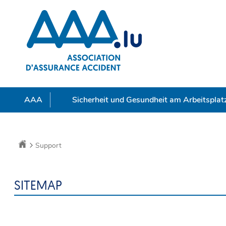
Zur
Zum
Navigation
Inhalt
Sprache
wechseln
AAA
Sicherheit und Gesundheit am Arbeitsplat
Startseite
Support
SITEMAP