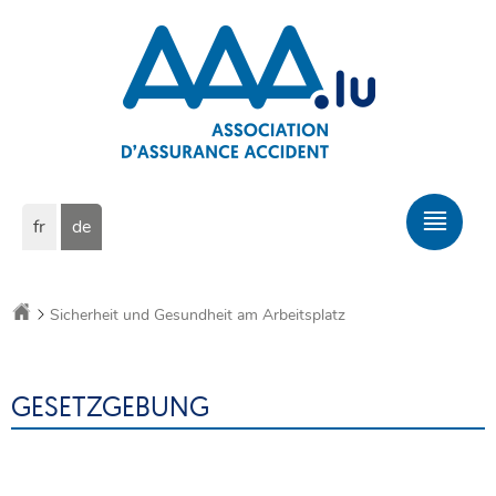
Zur
Zum
Navigation
Inhalt
Sprache
Hau
fr
de
wechseln
Men
Startseite
Sicherheit und Gesundheit am Arbeitsplatz
GESETZGEBUNG