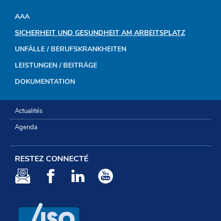
AAA
NAVIGATIONSMENÜ
SICHERHEIT UND GESUNDHEIT AM ARBEITSPLATZ
UNFÄLLE / BERUFSKRANKHEITEN
LEISTUNGEN / BEITRÄGE
DOKUMENTATION
Actualités
Agenda
RESTEZ CONNECTÉ
Newsletter
Facebook
LinkedIn
Youtube