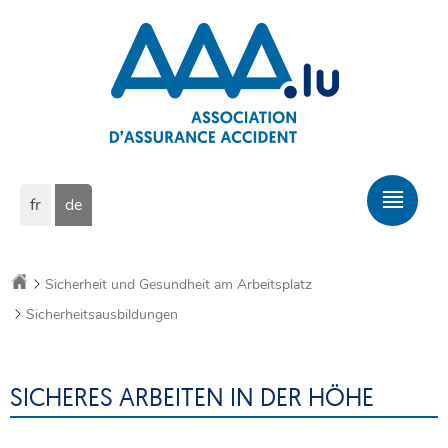
Zur
Zum
Navigation
Inhalt
Sprache
Hau
fr
de
wechseln
Men
Startseite
Sicherheit und Gesundheit am Arbeitsplatz
Sicherheitsausbildungen
SICHERES ARBEITEN IN DER HÖHE