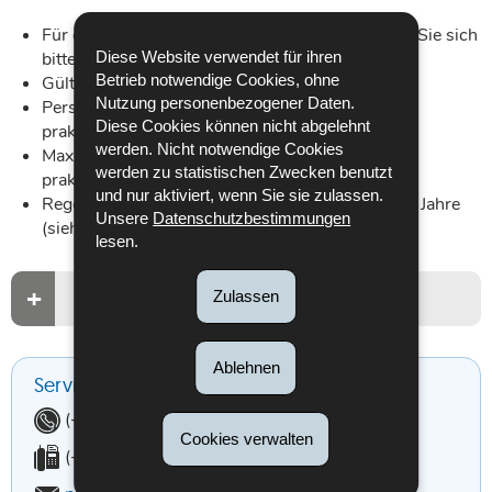
Für die Organisation der Ausbildungen, wenden Sie sich
Diese Website verwendet für ihren
bitte direkt an die Ausbildungsstelle.
Betrieb notwendige Cookies, ohne
Gültige medizinische Eignung (siehe
Broschüre
).
Nutzung personenbezogener Daten.
Persönliche Schutzausrüstung angepasst an die
Diese Cookies können nicht abgelehnt
praktische Ausbildung.
werden. Nicht notwendige Cookies
Maximal 9 beziehungsweise 12 Teilnehmer pro
werden zu statistischen Zwecken benutzt
praktische Ausbildung (siehe die Empfehlung).
und nur aktiviert, wenn Sie sie zulassen.
Regelmäßige Auffrischung der Kenntnisse alle 5 Jahre
Unsere
Datenschutzbestimmungen
(siehe die Empfehlung).
lesen.
Zulassen
Liste der Ausbildungsstellen
Ablehnen
Service Prévention
Telefonnummer:
(+352) 261915-2201
Cookies verwalten
Faxnummer:
(+352) 49 53 35