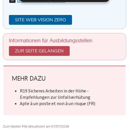
E-
prevention.aaa@secu.lu
Mail:
SITE WEB VISION ZERO
Informationen für Ausbildungsstellen
ZUR SEITE GELANGEN
MEHR DAZU
R19 Sicheres Arbeiten in der Höhe -
Empfehlungen zur Unfallverhütung
Apte à un poste et non à un risque (FR)
Zum letzten Mal aktualisiert am
07/07/2026